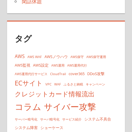
閑話休題
タグ
AWS
AWSノウハウ
AWS WAF
AWS保守
AWS保守運用
AWS監視
AWS設定
AWS運用
AWS運用代行
cover365
DDoS攻撃
AWS運用代行サービス
CloudTrail
ECサイト
VPC
WAF
ふるさと納税
キャンペーン
クレジットカード情報流出
コラム
サイバー攻撃
システム不具合
サーバー暗号化
サーバ暗号化
サービス紹介
システム障害
ショーケース