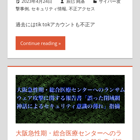
2023年4月24日
辰巳 純基
サイバー攻
撃事例
,
セキュリティ情報
,
不正アクセス
過去にはtik tokアカウントも不正ア
Continue reading
大阪急性期・総合医療センターへのラ