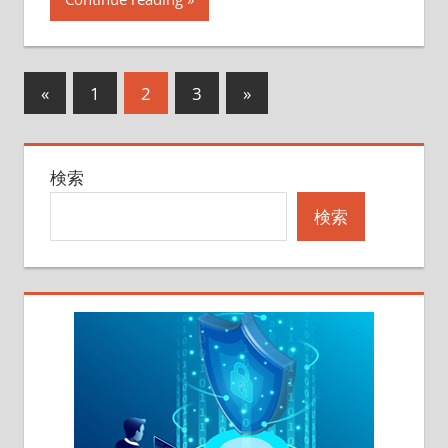
投
前
次
«
1
2
3
»
の
の
稿
記
記
の
検索
事
事
ペ
検索
ー
ジ
送
り