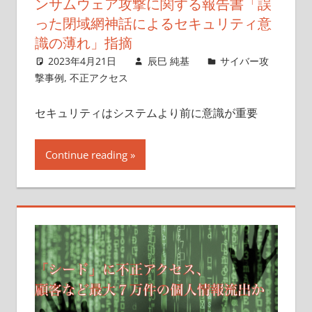
ンサムウェア攻撃に関する報告書「誤
った閉域網神話によるセキュリティ意
識の薄れ」指摘
2023年4月21日
辰巳 純基
サイバー攻
撃事例
,
不正アクセス
セキュリティはシステムより前に意識が重要
Continue reading