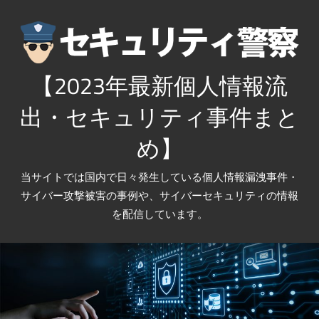
コ
ン
テ
ン
【2023年最新個人情報流
ツ
出・セキュリティ事件まと
へ
ス
め】
キ
ッ
当サイトでは国内で日々発生している個人情報漏洩事件・
プ
サイバー攻撃被害の事例や、サイバーセキュリティの情報
を配信しています。