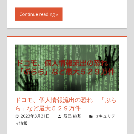
Continue reading
ドコモ、個人情報流出の恐れ 「ぷら
ら」など最大５２９万件
2023年3月31日
辰巳 純基
セキュリテ
ィ情報