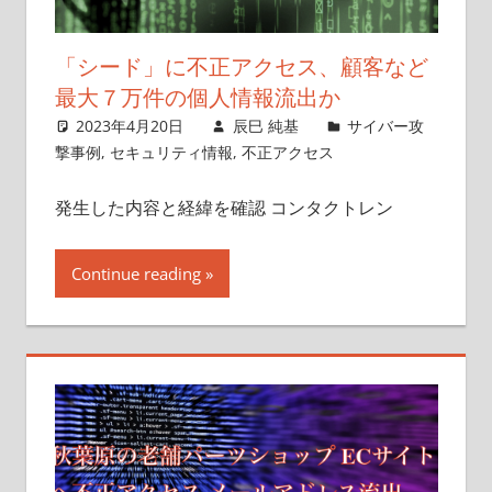
「シード」に不正アクセス、顧客など
最大７万件の個人情報流出か
2023年4月20日
辰巳 純基
サイバー攻
撃事例
,
セキュリティ情報
,
不正アクセス
発生した内容と経緯を確認 コンタクトレン
Continue reading