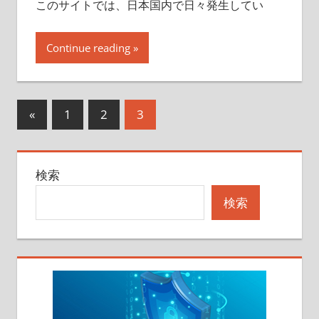
このサイトでは、日本国内で日々発生してい
Continue reading
投
前
«
1
2
3
の
稿
記
の
検索
事
ペ
検索
ー
ジ
送
り