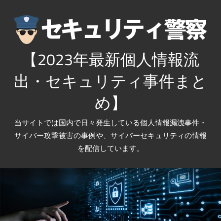
コ
ン
テ
ン
【2023年最新個人情報流
ツ
出・セキュリティ事件まと
へ
ス
め】
キ
ッ
当サイトでは国内で日々発生している個人情報漏洩事件・
プ
サイバー攻撃被害の事例や、サイバーセキュリティの情報
を配信しています。