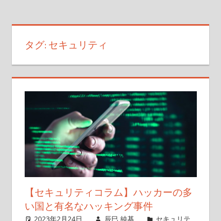
タグ:
セキュリティ
【セキュリティコラム】ハッカーの多
い国と有名なハッキング事件
2023年2月24日
辰巳 純基
セキュリテ