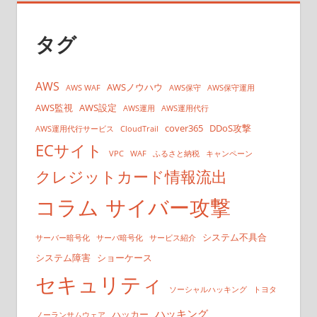
タグ
AWS
AWSノウハウ
AWS WAF
AWS保守
AWS保守運用
AWS監視
AWS設定
AWS運用
AWS運用代行
cover365
DDoS攻撃
AWS運用代行サービス
CloudTrail
ECサイト
VPC
WAF
ふるさと納税
キャンペーン
クレジットカード情報流出
コラム
サイバー攻撃
システム不具合
サーバー暗号化
サーバ暗号化
サービス紹介
システム障害
ショーケース
セキュリティ
ソーシャルハッキング
トヨタ
ハッキング
ハッカー
ノーランサムウェア