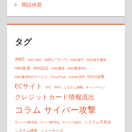
閑話休題
タグ
AWS
AWSノウハウ
AWS WAF
AWS保守
AWS保守運用
AWS監視
AWS設定
AWS運用
AWS運用代行
cover365
DDoS攻撃
AWS運用代行サービス
CloudTrail
ECサイト
VPC
WAF
ふるさと納税
キャンペーン
クレジットカード情報流出
コラム
サイバー攻撃
システム不具合
サーバー暗号化
サーバ暗号化
サービス紹介
システム障害
ショーケース