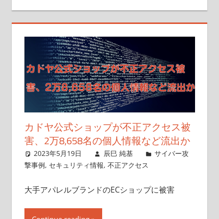
カドヤ公式ショップが不正アクセス被
害、2万8,658名の個人情報など流出か
2023年5月19日
辰巳 純基
サイバー攻
撃事例
,
セキュリティ情報
,
不正アクセス
大手アパレルブランドのECショップに被害